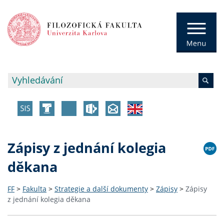
Zápisy z jednání kolegia
děkana
FF
>
Fakulta
>
Strategie a další dokumenty
>
Zápisy
>
Zápisy
z jednání kolegia děkana