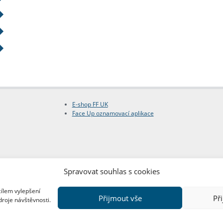
E-shop FF UK
Face Up oznamovací aplikace
Spravovat souhlas s cookies
cílem vylepšení
Přijmout vše
Př
droje návštěvnosti.
Copyright © FF UK 2026
Design:
Red Peppers