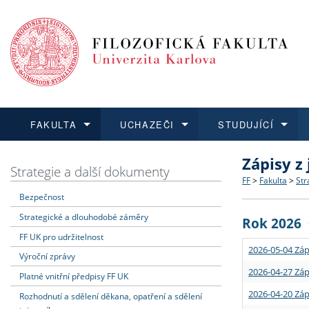
FAKULTA
UCHAZEČI
STUDUJÍCÍ
Zápisy z
FAKULTA
UCHAZEČI
STUDUJÍCÍ
VĚDA A VÝZKUM
ZAHRANIČÍ
Struktura a
Co studova
Bakalářsk
O vědě a 
Aktuální n
Strategie a další dokumenty
FF
>
Fakulta
>
Str
Bezpečnost
Dozvědět se více
Podat přihlášku
Dozvědět se více
Dozvědět se více
Dozvědět se více
Strategie 
Učitelské 
Doktorské
Akademické
Vyjíždějící
Strategické a dlouhodobé záměry
Rok 2026
Podpora a
Informace 
Rigorózní 
Granty a p
Přijíždějíc
FF UK pro udržitelnost
2026-05-04 Záp
Výroční zprávy
Absolventi
Vyjíždějíc
2026-04-27 Záp
Platné vnitřní předpisy FF UK
2026-04-20 Záp
Rozhodnutí a sdělení děkana, opatření a sdělení
Fakultní š