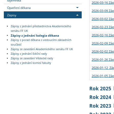
tajemníka
2026-03-16 Záp
Opatření děkana
2026-03-09 Záp
Zápisy
2026-03-02 Záp
Zápisy z jednání předsednictva Akademického
2026-02-23 Záp
senátu FF UK
2026-02-16 Záp
Zápisy z jednání kolegia děkana
Zápisy z porad děkana s vedoucími základních
2026-02-09 Záp
součástí
Zápisy ze zasedání Akademického senátu FF UK
2026-02-02 Záp
Zápisy z jednání Ediční rady
Zápisy ze zasedání Vědecké rady
2026-01-26 Záp
Zápisy z jednání komisí fakulty
2026-01-12 Záp
2026-01-05 Záp
Rok 2025
Rok 2024
Rok 2023