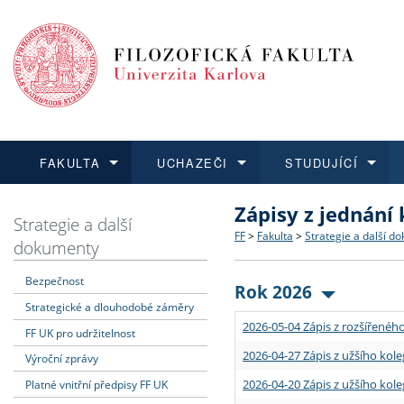
FAKULTA
UCHAZEČI
STUDUJÍCÍ
Zápisy z jednání
FAKULTA
UCHAZEČI
STUDUJÍCÍ
VĚDA A VÝZKUM
ZAHRANIČÍ
Struktura a historie
Co studovat a jak se přihlá
Bakalářské a magisterské
O vědě a výzkumu na FF
Aktuální nabídky a výběrov
Strategie a další
FF
>
Fakulta
>
Strategie a další d
dokumenty
Dozvědět se více
Podat přihlášku
Dozvědět se více
Dozvědět se více
Dozvědět se více
Strategie a další dokumen
Učitelské studijní program
Doktorské studium
Akademické kvalifikace
Vyjíždějící studenti
Bezpečnost
Rok 2026
Strategické a dlouhodobé záměry
Podpora a benefity pro z
Informace k průběhu přijím
Rigorózní řízení
Granty a projekty
Přijíždějící studenti
2026-05-04 Zápis z rozšířeného
FF UK pro udržitelnost
Absolventi fakulty
Vyjíždějící zaměstnanci
2026-04-27 Zápis z užšího kole
Výroční zprávy
2026-04-20 Zápis z užšího kole
Platné vnitřní předpisy FF UK
Fakultní školy FF UK