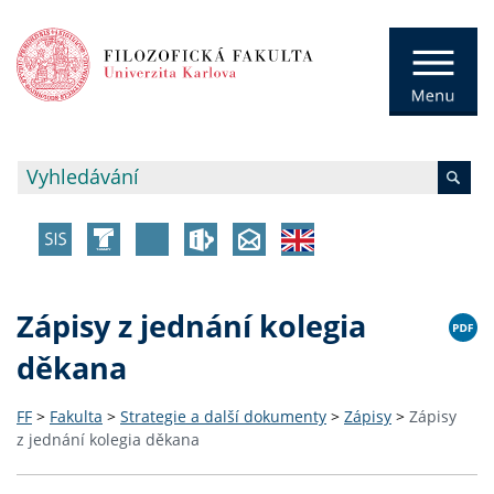
Zápisy z jednání kolegia
děkana
FF
>
Fakulta
>
Strategie a další dokumenty
>
Zápisy
>
Zápisy
z jednání kolegia děkana