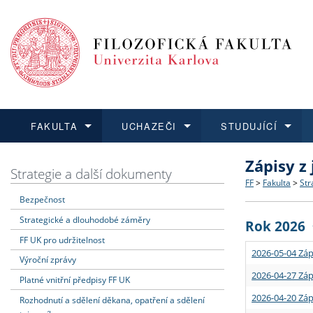
FAKULTA
UCHAZEČI
STUDUJÍCÍ
Zápisy z
FAKULTA
UCHAZEČI
STUDUJÍCÍ
VĚDA A VÝZKUM
ZAHRANIČÍ
Struktura a
Co studova
Bakalářsk
O vědě a 
Aktuální n
Strategie a další dokumenty
FF
>
Fakulta
>
Str
Bezpečnost
Dozvědět se více
Podat přihlášku
Dozvědět se více
Dozvědět se více
Dozvědět se více
Strategie 
Učitelské 
Doktorské
Akademické
Vyjíždějící
Strategické a dlouhodobé záměry
Rok 2026
Podpora a
Informace 
Rigorózní 
Granty a p
Přijíždějíc
FF UK pro udržitelnost
2026-05-04 Záp
Výroční zprávy
Absolventi
Vyjíždějíc
2026-04-27 Záp
Platné vnitřní předpisy FF UK
2026-04-20 Záp
Rozhodnutí a sdělení děkana, opatření a sdělení
Fakultní š