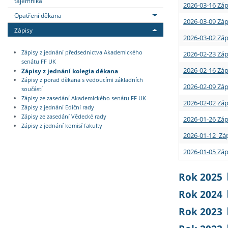
tajemníka
2026-03-16 Záp
Opatření děkana
2026-03-09 Záp
Zápisy
2026-03-02 Záp
Zápisy z jednání předsednictva Akademického
2026-02-23 Záp
senátu FF UK
2026-02-16 Záp
Zápisy z jednání kolegia děkana
Zápisy z porad děkana s vedoucími základních
2026-02-09 Záp
součástí
Zápisy ze zasedání Akademického senátu FF UK
2026-02-02 Záp
Zápisy z jednání Ediční rady
Zápisy ze zasedání Vědecké rady
2026-01-26 Záp
Zápisy z jednání komisí fakulty
2026-01-12 Záp
2026-01-05 Záp
Rok 2025
Rok 2024
Rok 2023