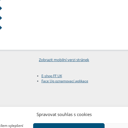
Zobrazit mobilní verzi stránek
E-shop FF UK
Face Up oznamovací aplikace
Spravovat souhlas s cookies
cílem vylepšení