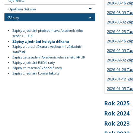
tajemníka
2026-03-16 Záp
Opatření děkana
2026-03-09 Záp
Zápisy
2026-03-02 Záp
Zápisy z jednání předsednictva Akademického
2026-02-23 Záp
senátu FF UK
2026-02-16 Záp
Zápisy z jednání kolegia děkana
Zápisy z porad děkana s vedoucími základních
2026-02-09 Záp
součástí
Zápisy ze zasedání Akademického senátu FF UK
2026-02-02 Záp
Zápisy z jednání Ediční rady
Zápisy ze zasedání Vědecké rady
2026-01-26 Záp
Zápisy z jednání komisí fakulty
2026-01-12 Záp
2026-01-05 Záp
Rok 2025
Rok 2024
Rok 2023