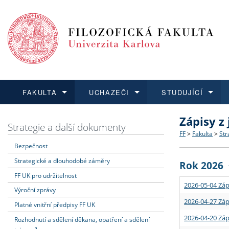
FAKULTA
UCHAZEČI
STUDUJÍCÍ
Zápisy z
FAKULTA
UCHAZEČI
STUDUJÍCÍ
VĚDA A VÝZKUM
ZAHRANIČÍ
Struktura a
Co studova
Bakalářsk
O vědě a 
Aktuální n
Strategie a další dokumenty
FF
>
Fakulta
>
Str
Bezpečnost
Dozvědět se více
Podat přihlášku
Dozvědět se více
Dozvědět se více
Dozvědět se více
Strategie 
Učitelské 
Doktorské
Akademické
Vyjíždějící
Strategické a dlouhodobé záměry
Rok 2026
Podpora a
Informace 
Rigorózní 
Granty a p
Přijíždějíc
FF UK pro udržitelnost
2026-05-04 Záp
Výroční zprávy
Absolventi
Vyjíždějíc
2026-04-27 Záp
Platné vnitřní předpisy FF UK
2026-04-20 Záp
Rozhodnutí a sdělení děkana, opatření a sdělení
Fakultní š