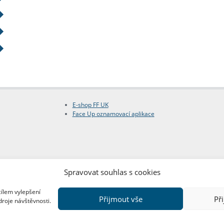
E-shop FF UK
Face Up oznamovací aplikace
Spravovat souhlas s cookies
cílem vylepšení
Přijmout vše
Př
droje návštěvnosti.
Copyright © FF UK 2026
Design:
Red Peppers