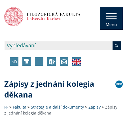
Zápisy z jednání kolegia
děkana
FF
>
Fakulta
>
Strategie a další dokumenty
>
Zápisy
>
Zápisy
z jednání kolegia děkana