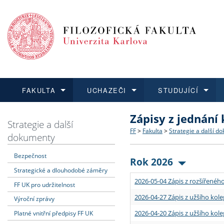
FAKULTA
UCHAZEČI
STUDUJÍCÍ
Zápisy z jednání
FAKULTA
UCHAZEČI
STUDUJÍCÍ
VĚDA A VÝZKUM
ZAHRANIČÍ
Struktura a historie
Co studovat a jak se přihlá
Bakalářské a magisterské
O vědě a výzkumu na FF
Aktuální nabídky a výběrov
Strategie a další
FF
>
Fakulta
>
Strategie a další d
dokumenty
Dozvědět se více
Podat přihlášku
Dozvědět se více
Dozvědět se více
Dozvědět se více
Strategie a další dokumen
Učitelské studijní program
Doktorské studium
Akademické kvalifikace
Vyjíždějící studenti
Bezpečnost
Rok 2026
Strategické a dlouhodobé záměry
Podpora a benefity pro z
Informace k průběhu přijím
Rigorózní řízení
Granty a projekty
Přijíždějící studenti
2026-05-04 Zápis z rozšířeného
FF UK pro udržitelnost
Absolventi fakulty
Vyjíždějící zaměstnanci
2026-04-27 Zápis z užšího kole
Výroční zprávy
2026-04-20 Zápis z užšího kole
Platné vnitřní předpisy FF UK
Fakultní školy FF UK