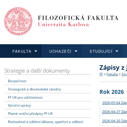
FAKULTA
UCHAZEČI
STUDUJÍCÍ
Zápisy z
FAKULTA
UCHAZEČI
STUDUJÍCÍ
VĚDA A VÝZKUM
ZAHRANIČÍ
Struktura a
Co studova
Bakalářsk
O vědě a 
Aktuální n
Strategie a další dokumenty
FF
>
Fakulta
>
Str
Bezpečnost
Dozvědět se více
Podat přihlášku
Dozvědět se více
Dozvědět se více
Dozvědět se více
Strategie 
Učitelské 
Doktorské
Akademické
Vyjíždějící
Strategické a dlouhodobé záměry
Rok 2026
Podpora a
Informace 
Rigorózní 
Granty a p
Přijíždějíc
FF UK pro udržitelnost
2026-05-04 Záp
Výroční zprávy
Absolventi
Vyjíždějíc
2026-04-27 Záp
Platné vnitřní předpisy FF UK
2026-04-20 Záp
Rozhodnutí a sdělení děkana, opatření a sdělení
Fakultní š