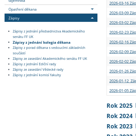
tajemníka
2026-03-16 Záp
Opatření děkana
2026-03-09 Záp
Zápisy
2026-03-02 Záp
Zápisy z jednání předsednictva Akademického
2026-02-23 Záp
senátu FF UK
2026-02-16 Záp
Zápisy z jednání kolegia děkana
Zápisy z porad děkana s vedoucími základních
2026-02-09 Záp
součástí
Zápisy ze zasedání Akademického senátu FF UK
2026-02-02 Záp
Zápisy z jednání Ediční rady
Zápisy ze zasedání Vědecké rady
2026-01-26 Záp
Zápisy z jednání komisí fakulty
2026-01-12 Záp
2026-01-05 Záp
Rok 2025
Rok 2024
Rok 2023