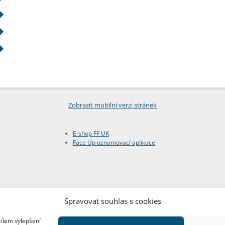
Zobrazit mobilní verzi stránek
E-shop FF UK
Face Up oznamovací aplikace
Spravovat souhlas s cookies
cílem vylepšení