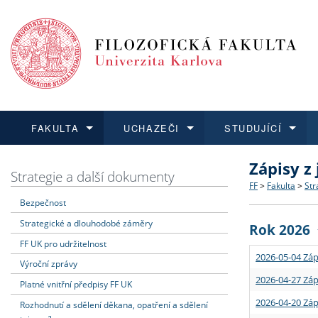
FAKULTA
UCHAZEČI
STUDUJÍCÍ
Zápisy z
FAKULTA
UCHAZEČI
STUDUJÍCÍ
VĚDA A VÝZKUM
ZAHRANIČÍ
Struktura a
Co studova
Bakalářsk
O vědě a 
Aktuální n
Strategie a další dokumenty
FF
>
Fakulta
>
Str
Bezpečnost
Dozvědět se více
Podat přihlášku
Dozvědět se více
Dozvědět se více
Dozvědět se více
Strategie 
Učitelské 
Doktorské
Akademické
Vyjíždějící
Strategické a dlouhodobé záměry
Rok 2026
Podpora a
Informace 
Rigorózní 
Granty a p
Přijíždějíc
FF UK pro udržitelnost
2026-05-04 Záp
Výroční zprávy
Absolventi
Vyjíždějíc
2026-04-27 Záp
Platné vnitřní předpisy FF UK
2026-04-20 Záp
Rozhodnutí a sdělení děkana, opatření a sdělení
Fakultní š