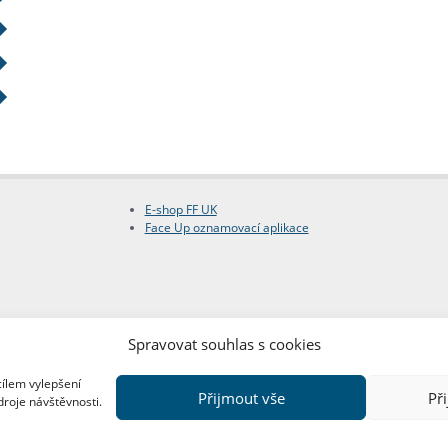
E-shop FF UK
Face Up oznamovací aplikace
Spravovat souhlas s cookies
cílem vylepšení
Přijmout vše
Př
droje návštěvnosti.
Copyright © FF UK 2026
Design:
Red Peppers