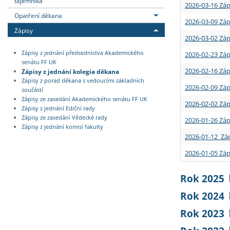
tajemníka
2026-03-16 Záp
Opatření děkana
2026-03-09 Záp
Zápisy
2026-03-02 Záp
Zápisy z jednání předsednictva Akademického
2026-02-23 Záp
senátu FF UK
2026-02-16 Záp
Zápisy z jednání kolegia děkana
Zápisy z porad děkana s vedoucími základních
2026-02-09 Záp
součástí
Zápisy ze zasedání Akademického senátu FF UK
2026-02-02 Záp
Zápisy z jednání Ediční rady
Zápisy ze zasedání Vědecké rady
2026-01-26 Záp
Zápisy z jednání komisí fakulty
2026-01-12 Záp
2026-01-05 Záp
Rok 2025
Rok 2024
Rok 2023