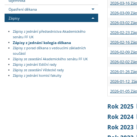
tajemníka
2026-03-16 Záp
Opatření děkana
2026-03-09 Záp
Zápisy
2026-03-02 Záp
Zápisy z jednání předsednictva Akademického
2026-02-23 Záp
senátu FF UK
2026-02-16 Záp
Zápisy z jednání kolegia děkana
Zápisy z porad děkana s vedoucími základních
2026-02-09 Záp
součástí
Zápisy ze zasedání Akademického senátu FF UK
2026-02-02 Záp
Zápisy z jednání Ediční rady
Zápisy ze zasedání Vědecké rady
2026-01-26 Záp
Zápisy z jednání komisí fakulty
2026-01-12 Záp
2026-01-05 Záp
Rok 2025
Rok 2024
Rok 2023