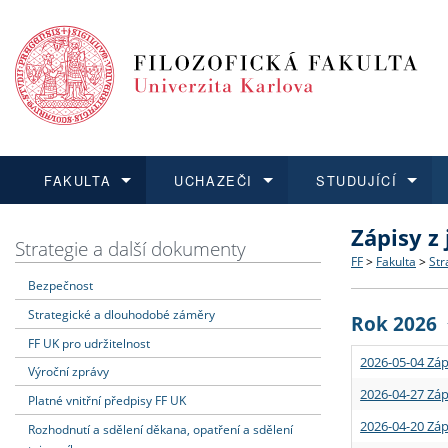
FAKULTA
UCHAZEČI
STUDUJÍCÍ
Zápisy z
FAKULTA
UCHAZEČI
STUDUJÍCÍ
VĚDA A VÝZKUM
ZAHRANIČÍ
Struktura a
Co studova
Bakalářsk
O vědě a 
Aktuální n
Strategie a další dokumenty
FF
>
Fakulta
>
Str
Bezpečnost
Dozvědět se více
Podat přihlášku
Dozvědět se více
Dozvědět se více
Dozvědět se více
Strategie 
Učitelské 
Doktorské
Akademické
Vyjíždějící
Strategické a dlouhodobé záměry
Rok 2026
Podpora a
Informace 
Rigorózní 
Granty a p
Přijíždějíc
FF UK pro udržitelnost
2026-05-04 Záp
Výroční zprávy
Absolventi
Vyjíždějíc
2026-04-27 Záp
Platné vnitřní předpisy FF UK
2026-04-20 Záp
Rozhodnutí a sdělení děkana, opatření a sdělení
Fakultní š