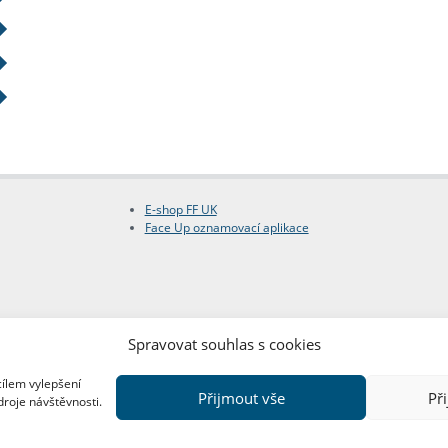
E-shop FF UK
Face Up oznamovací aplikace
Spravovat souhlas s cookies
cílem vylepšení
Přijmout vše
Př
droje návštěvnosti.
Copyright © FF UK 2026
Design:
Red Peppers