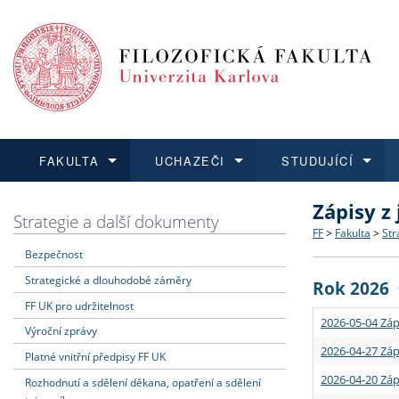
FAKULTA
UCHAZEČI
STUDUJÍCÍ
Zápisy z
FAKULTA
UCHAZEČI
STUDUJÍCÍ
VĚDA A VÝZKUM
ZAHRANIČÍ
Struktura a
Co studova
Bakalářsk
O vědě a 
Aktuální n
Strategie a další dokumenty
FF
>
Fakulta
>
Str
Bezpečnost
Dozvědět se více
Podat přihlášku
Dozvědět se více
Dozvědět se více
Dozvědět se více
Strategie 
Učitelské 
Doktorské
Akademické
Vyjíždějící
Strategické a dlouhodobé záměry
Rok 2026
Podpora a
Informace 
Rigorózní 
Granty a p
Přijíždějíc
FF UK pro udržitelnost
2026-05-04 Záp
Výroční zprávy
Absolventi
Vyjíždějíc
2026-04-27 Záp
Platné vnitřní předpisy FF UK
2026-04-20 Záp
Rozhodnutí a sdělení děkana, opatření a sdělení
Fakultní š