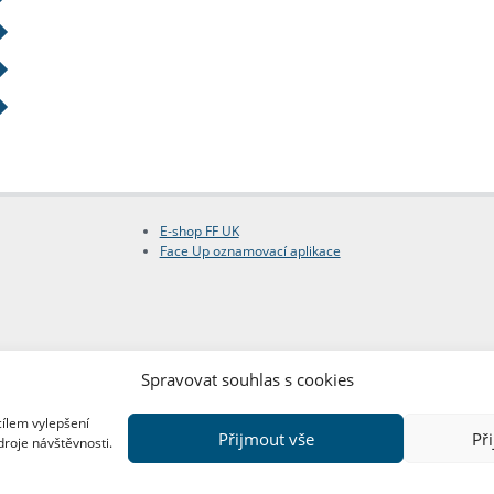
E-shop FF UK
Face Up oznamovací aplikace
Spravovat souhlas s cookies
cílem vylepšení
Přijmout vše
Př
droje návštěvnosti.
Copyright © FF UK 2026
Design:
Red Peppers