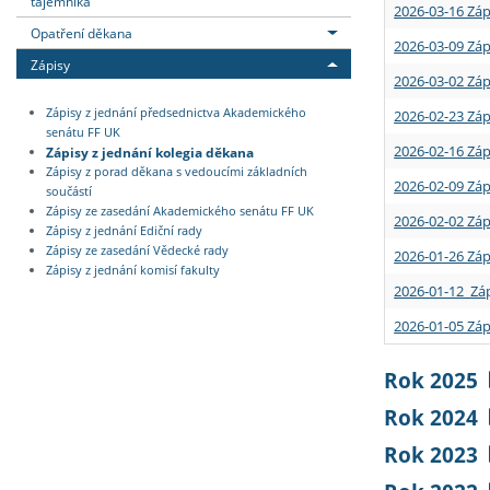
tajemníka
2026-03-16 Záp
Opatření děkana
2026-03-09 Záp
Zápisy
2026-03-02 Záp
Zápisy z jednání předsednictva Akademického
2026-02-23 Záp
senátu FF UK
2026-02-16 Záp
Zápisy z jednání kolegia děkana
Zápisy z porad děkana s vedoucími základních
2026-02-09 Záp
součástí
Zápisy ze zasedání Akademického senátu FF UK
2026-02-02 Záp
Zápisy z jednání Ediční rady
Zápisy ze zasedání Vědecké rady
2026-01-26 Záp
Zápisy z jednání komisí fakulty
2026-01-12 Záp
2026-01-05 Záp
Rok 2025
Rok 2024
Rok 2023