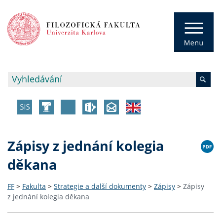
Zápisy z jednání kolegia
děkana
FF
>
Fakulta
>
Strategie a další dokumenty
>
Zápisy
>
Zápisy
z jednání kolegia děkana