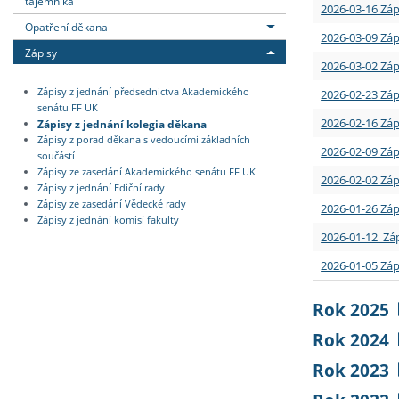
tajemníka
2026-03-16 Záp
Opatření děkana
2026-03-09 Záp
Zápisy
2026-03-02 Záp
Zápisy z jednání předsednictva Akademického
2026-02-23 Záp
senátu FF UK
2026-02-16 Záp
Zápisy z jednání kolegia děkana
Zápisy z porad děkana s vedoucími základních
2026-02-09 Záp
součástí
Zápisy ze zasedání Akademického senátu FF UK
2026-02-02 Záp
Zápisy z jednání Ediční rady
Zápisy ze zasedání Vědecké rady
2026-01-26 Záp
Zápisy z jednání komisí fakulty
2026-01-12 Záp
2026-01-05 Záp
Rok 2025
Rok 2024
Rok 2023