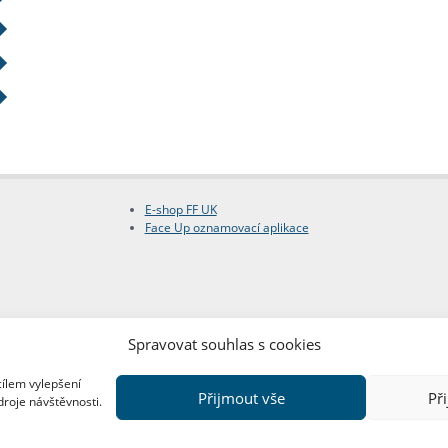
E-shop FF UK
Face Up oznamovací aplikace
Spravovat souhlas s cookies
cílem vylepšení
Přijmout vše
Př
droje návštěvnosti.
Copyright © FF UK 2026
Design:
Red Peppers