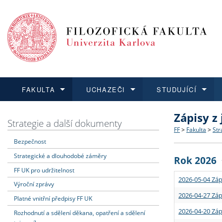
FAKULTA
UCHAZEČI
STUDUJÍCÍ
Zápisy z
FAKULTA
UCHAZEČI
STUDUJÍCÍ
VĚDA A VÝZKUM
ZAHRANIČÍ
Struktura a
Co studova
Bakalářsk
O vědě a 
Aktuální n
Strategie a další dokumenty
FF
>
Fakulta
>
Str
Bezpečnost
Dozvědět se více
Podat přihlášku
Dozvědět se více
Dozvědět se více
Dozvědět se více
Strategie 
Učitelské 
Doktorské
Akademické
Vyjíždějící
Strategické a dlouhodobé záměry
Rok 2026
Podpora a
Informace 
Rigorózní 
Granty a p
Přijíždějíc
FF UK pro udržitelnost
2026-05-04 Záp
Výroční zprávy
Absolventi
Vyjíždějíc
2026-04-27 Záp
Platné vnitřní předpisy FF UK
2026-04-20 Záp
Rozhodnutí a sdělení děkana, opatření a sdělení
Fakultní š