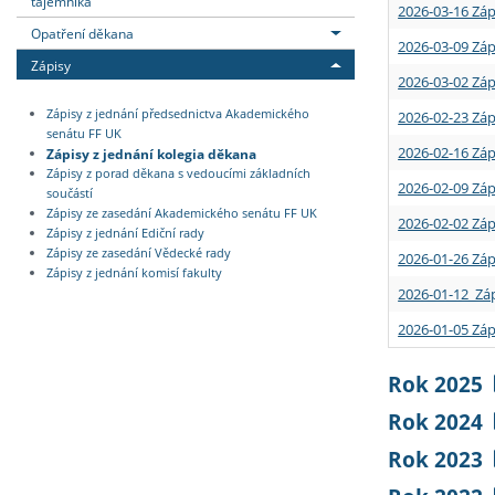
tajemníka
2026-03-16 Záp
Opatření děkana
2026-03-09 Záp
Zápisy
2026-03-02 Záp
Zápisy z jednání předsednictva Akademického
2026-02-23 Záp
senátu FF UK
2026-02-16 Záp
Zápisy z jednání kolegia děkana
Zápisy z porad děkana s vedoucími základních
2026-02-09 Záp
součástí
Zápisy ze zasedání Akademického senátu FF UK
2026-02-02 Záp
Zápisy z jednání Ediční rady
Zápisy ze zasedání Vědecké rady
2026-01-26 Záp
Zápisy z jednání komisí fakulty
2026-01-12 Záp
2026-01-05 Záp
Rok 2025
Rok 2024
Rok 2023