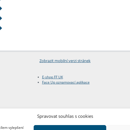
Zobrazit mobilní verzi stránek
E-shop FF UK
Face Up oznamovací aplikace
Spravovat souhlas s cookies
cílem vylepšení