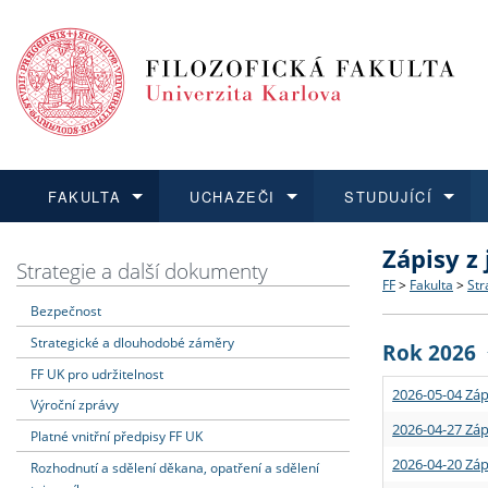
FAKULTA
UCHAZEČI
STUDUJÍCÍ
Zápisy z
FAKULTA
UCHAZEČI
STUDUJÍCÍ
VĚDA A VÝZKUM
ZAHRANIČÍ
Struktura a
Co studova
Bakalářsk
O vědě a 
Aktuální n
Strategie a další dokumenty
FF
>
Fakulta
>
Str
Bezpečnost
Dozvědět se více
Podat přihlášku
Dozvědět se více
Dozvědět se více
Dozvědět se více
Strategie 
Učitelské 
Doktorské
Akademické
Vyjíždějící
Strategické a dlouhodobé záměry
Rok 2026
Podpora a
Informace 
Rigorózní 
Granty a p
Přijíždějíc
FF UK pro udržitelnost
2026-05-04 Záp
Výroční zprávy
Absolventi
Vyjíždějíc
2026-04-27 Záp
Platné vnitřní předpisy FF UK
2026-04-20 Záp
Rozhodnutí a sdělení děkana, opatření a sdělení
Fakultní š