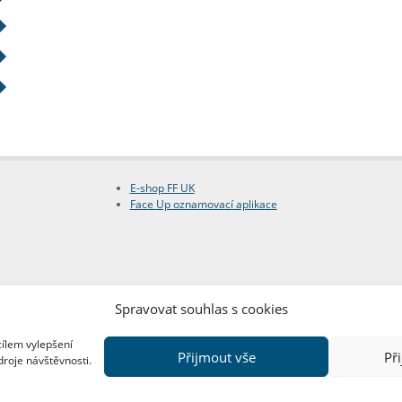
E-shop FF UK
Face Up oznamovací aplikace
Spravovat souhlas s cookies
cílem vylepšení
Přijmout vše
Př
droje návštěvnosti.
Copyright © FF UK 2026
Design:
Red Peppers