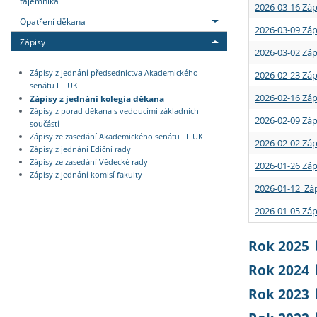
tajemníka
2026-03-16 Záp
Opatření děkana
2026-03-09 Záp
Zápisy
2026-03-02 Záp
Zápisy z jednání předsednictva Akademického
2026-02-23 Záp
senátu FF UK
2026-02-16 Záp
Zápisy z jednání kolegia děkana
Zápisy z porad děkana s vedoucími základních
2026-02-09 Záp
součástí
Zápisy ze zasedání Akademického senátu FF UK
2026-02-02 Záp
Zápisy z jednání Ediční rady
Zápisy ze zasedání Vědecké rady
2026-01-26 Záp
Zápisy z jednání komisí fakulty
2026-01-12 Záp
2026-01-05 Záp
Rok 2025
Rok 2024
Rok 2023