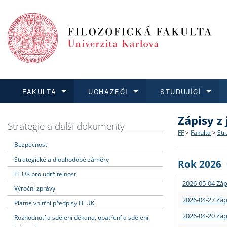
FAKULTA
UCHAZEČI
STUDUJÍCÍ
Zápisy z
FAKULTA
UCHAZEČI
STUDUJÍCÍ
VĚDA A VÝZKUM
ZAHRANIČÍ
Struktura a
Co studova
Bakalářsk
O vědě a 
Aktuální n
Strategie a další dokumenty
FF
>
Fakulta
>
Str
Bezpečnost
Dozvědět se více
Podat přihlášku
Dozvědět se více
Dozvědět se více
Dozvědět se více
Strategie 
Učitelské 
Doktorské
Akademické
Vyjíždějící
Strategické a dlouhodobé záměry
Rok 2026
Podpora a
Informace 
Rigorózní 
Granty a p
Přijíždějíc
FF UK pro udržitelnost
2026-05-04 Záp
Výroční zprávy
Absolventi
Vyjíždějíc
2026-04-27 Záp
Platné vnitřní předpisy FF UK
2026-04-20 Záp
Rozhodnutí a sdělení děkana, opatření a sdělení
Fakultní š