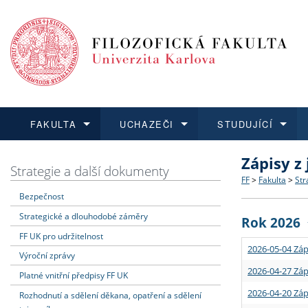
FAKULTA
UCHAZEČI
STUDUJÍCÍ
Zápisy z
FAKULTA
UCHAZEČI
STUDUJÍCÍ
VĚDA A VÝZKUM
ZAHRANIČÍ
Struktura a
Co studova
Bakalářsk
O vědě a 
Aktuální n
Strategie a další dokumenty
FF
>
Fakulta
>
Str
Bezpečnost
Dozvědět se více
Podat přihlášku
Dozvědět se více
Dozvědět se více
Dozvědět se více
Strategie 
Učitelské 
Doktorské
Akademické
Vyjíždějící
Strategické a dlouhodobé záměry
Rok 2026
Podpora a
Informace 
Rigorózní 
Granty a p
Přijíždějíc
FF UK pro udržitelnost
2026-05-04 Záp
Výroční zprávy
Absolventi
Vyjíždějíc
2026-04-27 Záp
Platné vnitřní předpisy FF UK
2026-04-20 Záp
Rozhodnutí a sdělení děkana, opatření a sdělení
Fakultní š