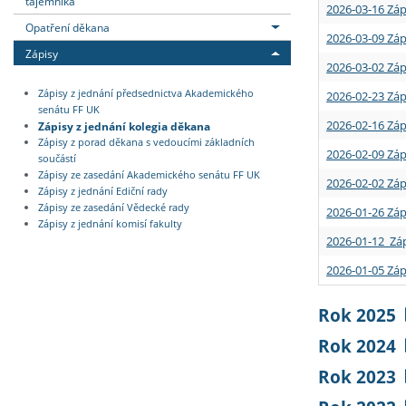
tajemníka
2026-03-16 Záp
Opatření děkana
2026-03-09 Záp
Zápisy
2026-03-02 Záp
Zápisy z jednání předsednictva Akademického
2026-02-23 Záp
senátu FF UK
2026-02-16 Záp
Zápisy z jednání kolegia děkana
Zápisy z porad děkana s vedoucími základních
2026-02-09 Záp
součástí
Zápisy ze zasedání Akademického senátu FF UK
2026-02-02 Záp
Zápisy z jednání Ediční rady
Zápisy ze zasedání Vědecké rady
2026-01-26 Záp
Zápisy z jednání komisí fakulty
2026-01-12 Záp
2026-01-05 Záp
Rok 2025
Rok 2024
Rok 2023