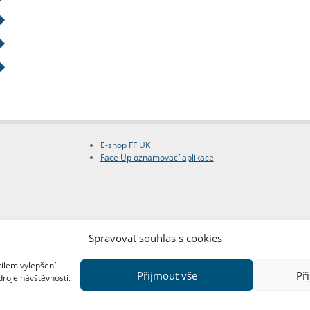
E-shop FF UK
Face Up oznamovací aplikace
Spravovat souhlas s cookies
cílem vylepšení
Přijmout vše
Př
droje návštěvnosti.
Copyright © FF UK 2026
Design:
Red Peppers