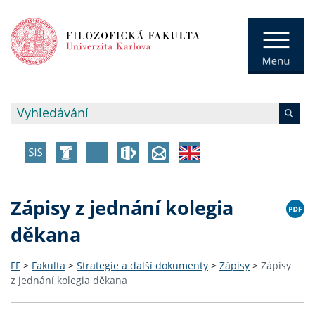
Zápisy z jednání kolegia
děkana
FF
>
Fakulta
>
Strategie a další dokumenty
>
Zápisy
>
Zápisy
z jednání kolegia děkana