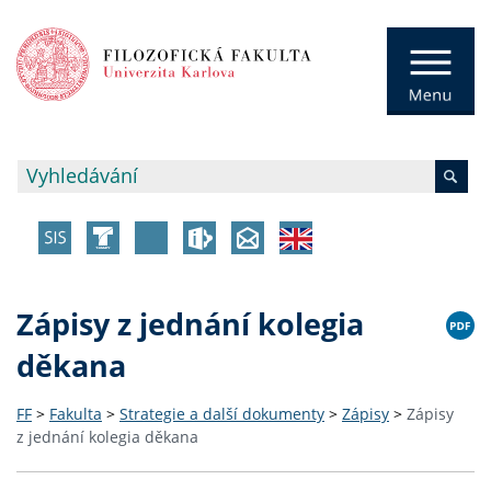
Zápisy z jednání kolegia
děkana
FF
>
Fakulta
>
Strategie a další dokumenty
>
Zápisy
>
Zápisy
z jednání kolegia děkana