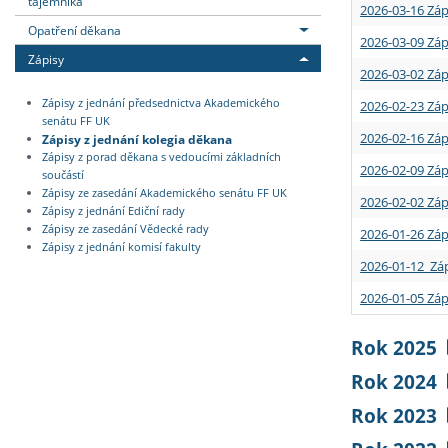
tajemníka
2026-03-16 Záp
Opatření děkana
2026-03-09 Záp
Zápisy
2026-03-02 Záp
Zápisy z jednání předsednictva Akademického
2026-02-23 Záp
senátu FF UK
2026-02-16 Záp
Zápisy z jednání kolegia děkana
Zápisy z porad děkana s vedoucími základních
2026-02-09 Záp
součástí
Zápisy ze zasedání Akademického senátu FF UK
2026-02-02 Záp
Zápisy z jednání Ediční rady
Zápisy ze zasedání Vědecké rady
2026-01-26 Záp
Zápisy z jednání komisí fakulty
2026-01-12 Záp
2026-01-05 Záp
Rok 2025
Rok 2024
Rok 2023