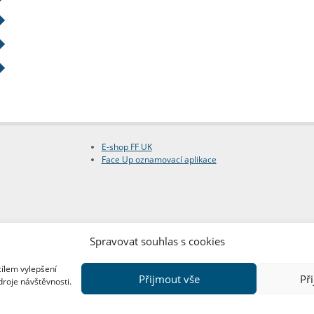
E-shop FF UK
Face Up oznamovací aplikace
Spravovat souhlas s cookies
cílem vylepšení
Přijmout vše
Př
droje návštěvnosti.
Copyright © FF UK 2026
Design:
Red Peppers