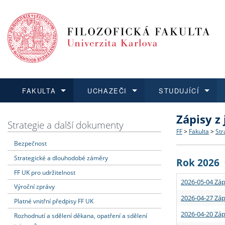
FAKULTA
UCHAZEČI
STUDUJÍCÍ
Zápisy z
FAKULTA
UCHAZEČI
STUDUJÍCÍ
VĚDA A VÝZKUM
ZAHRANIČÍ
Struktura a
Co studova
Bakalářsk
O vědě a 
Aktuální n
Strategie a další dokumenty
FF
>
Fakulta
>
Str
Bezpečnost
Dozvědět se více
Podat přihlášku
Dozvědět se více
Dozvědět se více
Dozvědět se více
Strategie 
Učitelské 
Doktorské
Akademické
Vyjíždějící
Strategické a dlouhodobé záměry
Rok 2026
Podpora a
Informace 
Rigorózní 
Granty a p
Přijíždějíc
FF UK pro udržitelnost
2026-05-04 Záp
Výroční zprávy
Absolventi
Vyjíždějíc
2026-04-27 Záp
Platné vnitřní předpisy FF UK
2026-04-20 Záp
Rozhodnutí a sdělení děkana, opatření a sdělení
Fakultní š