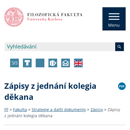
Zápisy z jednání kolegia
děkana
FF
>
Fakulta
>
Strategie a další dokumenty
>
Zápisy
>
Zápisy
z jednání kolegia děkana