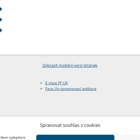
Zobrazit mobilní verzi stránek
E-shop FF UK
Face Up oznamovací aplikace
Spravovat souhlas s cookies
cílem vylepšení