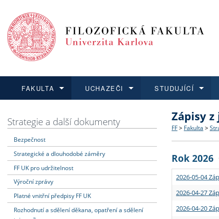
FAKULTA
UCHAZEČI
STUDUJÍCÍ
Zápisy z
FAKULTA
UCHAZEČI
STUDUJÍCÍ
VĚDA A VÝZKUM
ZAHRANIČÍ
Struktura a
Co studova
Bakalářsk
O vědě a 
Aktuální n
Strategie a další dokumenty
FF
>
Fakulta
>
Str
Bezpečnost
Dozvědět se více
Podat přihlášku
Dozvědět se více
Dozvědět se více
Dozvědět se více
Strategie 
Učitelské 
Doktorské
Akademické
Vyjíždějící
Strategické a dlouhodobé záměry
Rok 2026
Podpora a
Informace 
Rigorózní 
Granty a p
Přijíždějíc
FF UK pro udržitelnost
2026-05-04 Záp
Výroční zprávy
Absolventi
Vyjíždějíc
2026-04-27 Záp
Platné vnitřní předpisy FF UK
2026-04-20 Záp
Rozhodnutí a sdělení děkana, opatření a sdělení
Fakultní š