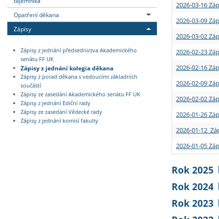
tajemníka
2026-03-16 Záp
Opatření děkana
2026-03-09 Záp
Zápisy
2026-03-02 Záp
Zápisy z jednání předsednictva Akademického
2026-02-23 Záp
senátu FF UK
2026-02-16 Záp
Zápisy z jednání kolegia děkana
Zápisy z porad děkana s vedoucími základních
2026-02-09 Záp
součástí
Zápisy ze zasedání Akademického senátu FF UK
2026-02-02 Záp
Zápisy z jednání Ediční rady
Zápisy ze zasedání Vědecké rady
2026-01-26 Záp
Zápisy z jednání komisí fakulty
2026-01-12 Záp
2026-01-05 Záp
Rok 2025
Rok 2024
Rok 2023