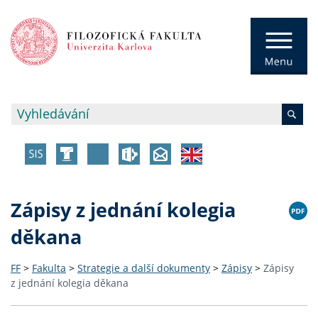
Zápisy z jednání kolegia
děkana
FF
>
Fakulta
>
Strategie a další dokumenty
>
Zápisy
>
Zápisy
z jednání kolegia děkana