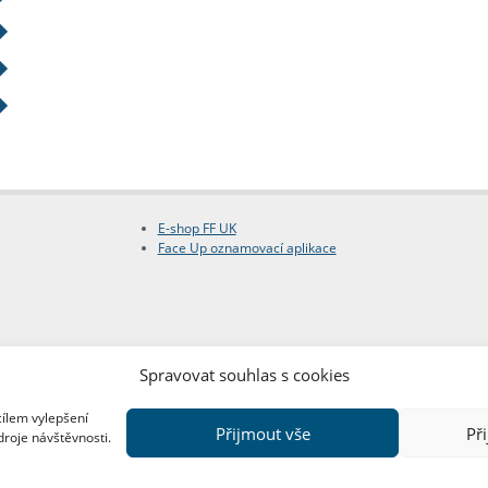
E-shop FF UK
Face Up oznamovací aplikace
Spravovat souhlas s cookies
cílem vylepšení
Přijmout vše
Př
droje návštěvnosti.
Copyright © FF UK 2026
Design:
Red Peppers