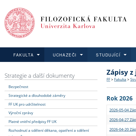
FAKULTA
UCHAZEČI
STUDUJÍCÍ
Zápisy z
FAKULTA
UCHAZEČI
STUDUJÍCÍ
VĚDA A VÝZKUM
ZAHRANIČÍ
Struktura a
Co studova
Bakalářsk
O vědě a 
Aktuální n
Strategie a další dokumenty
FF
>
Fakulta
>
Str
Bezpečnost
Dozvědět se více
Podat přihlášku
Dozvědět se více
Dozvědět se více
Dozvědět se více
Strategie 
Učitelské 
Doktorské
Akademické
Vyjíždějící
Strategické a dlouhodobé záměry
Rok 2026
Podpora a
Informace 
Rigorózní 
Granty a p
Přijíždějíc
FF UK pro udržitelnost
2026-05-04 Záp
Výroční zprávy
Absolventi
Vyjíždějíc
2026-04-27 Záp
Platné vnitřní předpisy FF UK
2026-04-20 Záp
Rozhodnutí a sdělení děkana, opatření a sdělení
Fakultní š