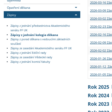
tajemníka
2026-03-16 Záp
Opatření děkana
2026-03-09 Záp
Zápisy
2026-03-02 Záp
Zápisy z jednání předsednictva Akademického
2026-02-23 Záp
senátu FF UK
2026-02-16 Záp
Zápisy z jednání kolegia děkana
Zápisy z porad děkana s vedoucími základních
2026-02-09 Záp
součástí
Zápisy ze zasedání Akademického senátu FF UK
2026-02-02 Záp
Zápisy z jednání Ediční rady
Zápisy ze zasedání Vědecké rady
2026-01-26 Záp
Zápisy z jednání komisí fakulty
2026-01-12 Záp
2026-01-05 Záp
Rok 2025
Rok 2024
Rok 2023