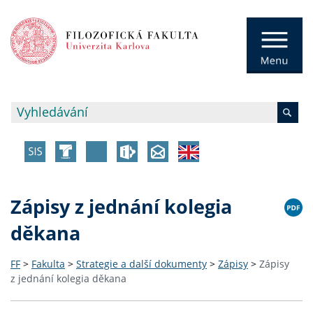
Zápisy z jednání kolegia
děkana
FF
>
Fakulta
>
Strategie a další dokumenty
>
Zápisy
>
Zápisy
z jednání kolegia děkana