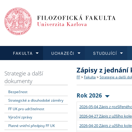
FAKULTA
UCHAZEČI
STUDUJÍCÍ
Zápisy z jednání
FAKULTA
UCHAZEČI
STUDUJÍCÍ
VĚDA A VÝZKUM
ZAHRANIČÍ
Struktura a historie
Co studovat a jak se přihlá
Bakalářské a magisterské
O vědě a výzkumu na FF
Aktuální nabídky a výběrov
Strategie a další
FF
>
Fakulta
>
Strategie a další d
dokumenty
Dozvědět se více
Podat přihlášku
Dozvědět se více
Dozvědět se více
Dozvědět se více
Strategie a další dokumen
Učitelské studijní program
Doktorské studium
Akademické kvalifikace
Vyjíždějící studenti
Bezpečnost
Rok 2026
Strategické a dlouhodobé záměry
Podpora a benefity pro z
Informace k průběhu přijím
Rigorózní řízení
Granty a projekty
Přijíždějící studenti
2026-05-04 Zápis z rozšířeného
FF UK pro udržitelnost
Absolventi fakulty
Vyjíždějící zaměstnanci
2026-04-27 Zápis z užšího kole
Výroční zprávy
2026-04-20 Zápis z užšího kole
Platné vnitřní předpisy FF UK
Fakultní školy FF UK