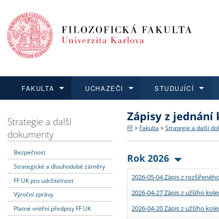
FAKULTA
UCHAZEČI
STUDUJÍCÍ
Zápisy z jednání
FAKULTA
UCHAZEČI
STUDUJÍCÍ
VĚDA A VÝZKUM
ZAHRANIČÍ
Struktura a historie
Co studovat a jak se přihlá
Bakalářské a magisterské
O vědě a výzkumu na FF
Aktuální nabídky a výběrov
Strategie a další
FF
>
Fakulta
>
Strategie a další d
dokumenty
Dozvědět se více
Podat přihlášku
Dozvědět se více
Dozvědět se více
Dozvědět se více
Strategie a další dokumen
Učitelské studijní program
Doktorské studium
Akademické kvalifikace
Vyjíždějící studenti
Bezpečnost
Rok 2026
Strategické a dlouhodobé záměry
Podpora a benefity pro z
Informace k průběhu přijím
Rigorózní řízení
Granty a projekty
Přijíždějící studenti
2026-05-04 Zápis z rozšířeného
FF UK pro udržitelnost
Absolventi fakulty
Vyjíždějící zaměstnanci
2026-04-27 Zápis z užšího kole
Výroční zprávy
2026-04-20 Zápis z užšího kole
Platné vnitřní předpisy FF UK
Fakultní školy FF UK