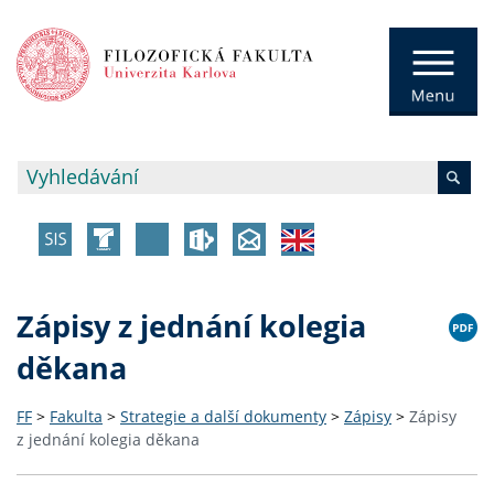
Zápisy z jednání kolegia
děkana
FF
>
Fakulta
>
Strategie a další dokumenty
>
Zápisy
>
Zápisy
z jednání kolegia děkana