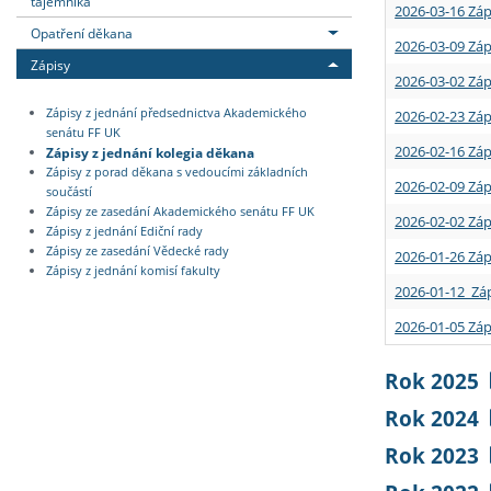
tajemníka
2026-03-16 Záp
Opatření děkana
2026-03-09 Záp
Zápisy
2026-03-02 Záp
Zápisy z jednání předsednictva Akademického
2026-02-23 Záp
senátu FF UK
2026-02-16 Záp
Zápisy z jednání kolegia děkana
Zápisy z porad děkana s vedoucími základních
2026-02-09 Záp
součástí
Zápisy ze zasedání Akademického senátu FF UK
2026-02-02 Záp
Zápisy z jednání Ediční rady
Zápisy ze zasedání Vědecké rady
2026-01-26 Záp
Zápisy z jednání komisí fakulty
2026-01-12 Záp
2026-01-05 Záp
Rok 2025
Rok 2024
Rok 2023