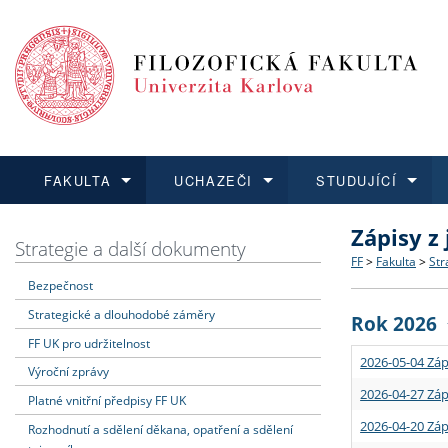
FAKULTA
UCHAZEČI
STUDUJÍCÍ
Zápisy z
FAKULTA
UCHAZEČI
STUDUJÍCÍ
VĚDA A VÝZKUM
ZAHRANIČÍ
Struktura a
Co studova
Bakalářsk
O vědě a 
Aktuální n
Strategie a další dokumenty
FF
>
Fakulta
>
Str
Bezpečnost
Dozvědět se více
Podat přihlášku
Dozvědět se více
Dozvědět se více
Dozvědět se více
Strategie 
Učitelské 
Doktorské
Akademické
Vyjíždějící
Strategické a dlouhodobé záměry
Rok 2026
Podpora a
Informace 
Rigorózní 
Granty a p
Přijíždějíc
FF UK pro udržitelnost
2026-05-04 Záp
Výroční zprávy
Absolventi
Vyjíždějíc
2026-04-27 Záp
Platné vnitřní předpisy FF UK
2026-04-20 Záp
Rozhodnutí a sdělení děkana, opatření a sdělení
Fakultní š