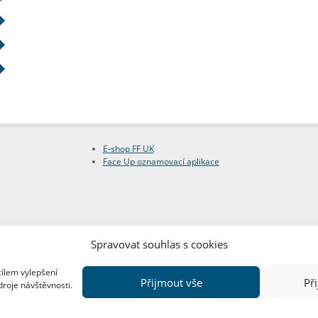
E-shop FF UK
Face Up oznamovací aplikace
Spravovat souhlas s cookies
cílem vylepšení
Přijmout vše
Př
droje návštěvnosti.
Copyright © FF UK 2026
Design:
Red Peppers