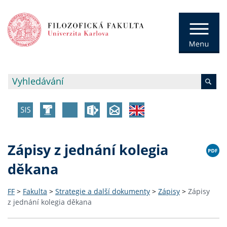
Zápisy z jednání kolegia
děkana
FF
>
Fakulta
>
Strategie a další dokumenty
>
Zápisy
>
Zápisy
z jednání kolegia děkana