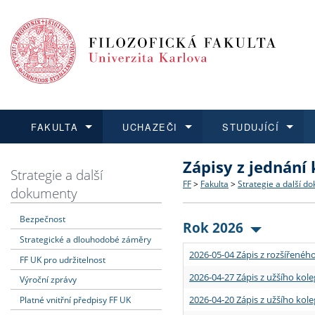
FAKULTA
UCHAZEČI
STUDUJÍCÍ
Zápisy z jednání
FAKULTA
UCHAZEČI
STUDUJÍCÍ
VĚDA A VÝZKUM
ZAHRANIČÍ
Struktura a historie
Co studovat a jak se přihlá
Bakalářské a magisterské
O vědě a výzkumu na FF
Aktuální nabídky a výběrov
Strategie a další
FF
>
Fakulta
>
Strategie a další d
dokumenty
Dozvědět se více
Podat přihlášku
Dozvědět se více
Dozvědět se více
Dozvědět se více
Strategie a další dokumen
Učitelské studijní program
Doktorské studium
Akademické kvalifikace
Vyjíždějící studenti
Bezpečnost
Rok 2026
Strategické a dlouhodobé záměry
Podpora a benefity pro z
Informace k průběhu přijím
Rigorózní řízení
Granty a projekty
Přijíždějící studenti
2026-05-04 Zápis z rozšířeného
FF UK pro udržitelnost
Absolventi fakulty
Vyjíždějící zaměstnanci
2026-04-27 Zápis z užšího kole
Výroční zprávy
2026-04-20 Zápis z užšího kole
Platné vnitřní předpisy FF UK
Fakultní školy FF UK