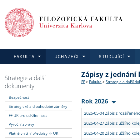
FAKULTA
UCHAZEČI
STUDUJÍCÍ
Zápisy z jednání
FAKULTA
UCHAZEČI
STUDUJÍCÍ
VĚDA A VÝZKUM
ZAHRANIČÍ
Struktura a historie
Co studovat a jak se přihlá
Bakalářské a magisterské
O vědě a výzkumu na FF
Aktuální nabídky a výběrov
Strategie a další
FF
>
Fakulta
>
Strategie a další d
dokumenty
Dozvědět se více
Podat přihlášku
Dozvědět se více
Dozvědět se více
Dozvědět se více
Strategie a další dokumen
Učitelské studijní program
Doktorské studium
Akademické kvalifikace
Vyjíždějící studenti
Bezpečnost
Rok 2026
Strategické a dlouhodobé záměry
Podpora a benefity pro z
Informace k průběhu přijím
Rigorózní řízení
Granty a projekty
Přijíždějící studenti
2026-05-04 Zápis z rozšířeného
FF UK pro udržitelnost
Absolventi fakulty
Vyjíždějící zaměstnanci
2026-04-27 Zápis z užšího kole
Výroční zprávy
2026-04-20 Zápis z užšího kole
Platné vnitřní předpisy FF UK
Fakultní školy FF UK