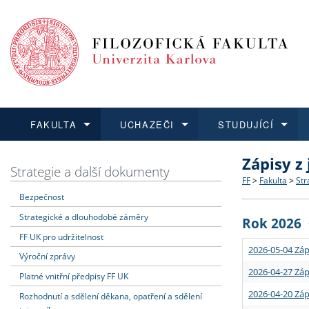
FAKULTA
UCHAZEČI
STUDUJÍCÍ
Zápisy z
FAKULTA
UCHAZEČI
STUDUJÍCÍ
VĚDA A VÝZKUM
ZAHRANIČÍ
Struktura a
Co studova
Bakalářsk
O vědě a 
Aktuální n
Strategie a další dokumenty
FF
>
Fakulta
>
Str
Bezpečnost
Dozvědět se více
Podat přihlášku
Dozvědět se více
Dozvědět se více
Dozvědět se více
Strategie 
Učitelské 
Doktorské
Akademické
Vyjíždějící
Strategické a dlouhodobé záměry
Rok 2026
Podpora a
Informace 
Rigorózní 
Granty a p
Přijíždějíc
FF UK pro udržitelnost
2026-05-04 Záp
Výroční zprávy
Absolventi
Vyjíždějíc
2026-04-27 Záp
Platné vnitřní předpisy FF UK
2026-04-20 Záp
Rozhodnutí a sdělení děkana, opatření a sdělení
Fakultní š