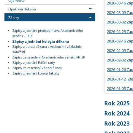
tajemníka
2026-03-16 Záp
Opatření děkana
2026-03-09 Záp
Zápisy
2026-03-02 Záp
Zápisy z jednání předsednictva Akademického
2026-02-23 Záp
senátu FF UK
2026-02-16 Záp
Zápisy z jednání kolegia děkana
Zápisy z porad děkana s vedoucími základních
2026-02-09 Záp
součástí
Zápisy ze zasedání Akademického senátu FF UK
2026-02-02 Záp
Zápisy z jednání Ediční rady
Zápisy ze zasedání Vědecké rady
2026-01-26 Záp
Zápisy z jednání komisí fakulty
2026-01-12 Záp
2026-01-05 Záp
Rok 2025
Rok 2024
Rok 2023