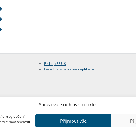
E-shop FF UK
Face Up oznamovací aplikace
Spravovat souhlas s cookies
cílem vylepšení
Přijmout vše
Př
droje návštěvnosti.
Copyright © FF UK 2026
Design:
Red Peppers