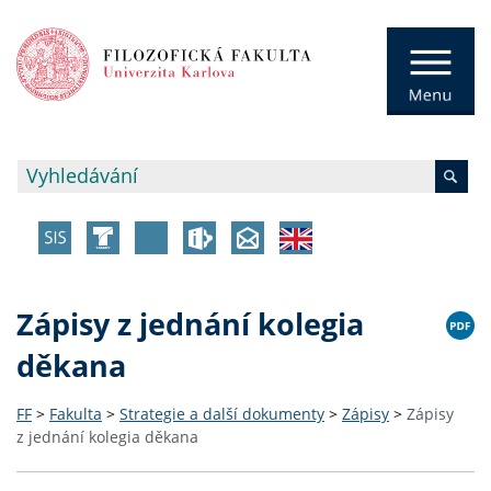
Zápisy z jednání kolegia
děkana
FF
>
Fakulta
>
Strategie a další dokumenty
>
Zápisy
>
Zápisy
z jednání kolegia děkana