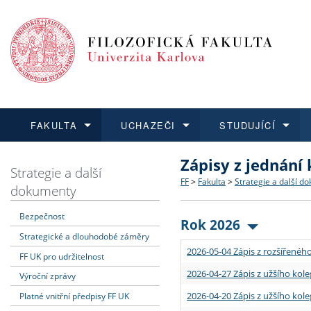
FAKULTA
UCHAZEČI
STUDUJÍCÍ
Zápisy z jednání
FAKULTA
UCHAZEČI
STUDUJÍCÍ
VĚDA A VÝZKUM
ZAHRANIČÍ
Struktura a historie
Co studovat a jak se přihlá
Bakalářské a magisterské
O vědě a výzkumu na FF
Aktuální nabídky a výběrov
Strategie a další
FF
>
Fakulta
>
Strategie a další d
dokumenty
Dozvědět se více
Podat přihlášku
Dozvědět se více
Dozvědět se více
Dozvědět se více
Strategie a další dokumen
Učitelské studijní program
Doktorské studium
Akademické kvalifikace
Vyjíždějící studenti
Bezpečnost
Rok 2026
Strategické a dlouhodobé záměry
Podpora a benefity pro z
Informace k průběhu přijím
Rigorózní řízení
Granty a projekty
Přijíždějící studenti
2026-05-04 Zápis z rozšířeného
FF UK pro udržitelnost
Absolventi fakulty
Vyjíždějící zaměstnanci
2026-04-27 Zápis z užšího kole
Výroční zprávy
2026-04-20 Zápis z užšího kole
Platné vnitřní předpisy FF UK
Fakultní školy FF UK