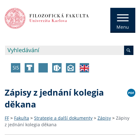
Zápisy z jednání kolegia
děkana
FF
>
Fakulta
>
Strategie a další dokumenty
>
Zápisy
>
Zápisy
z jednání kolegia děkana