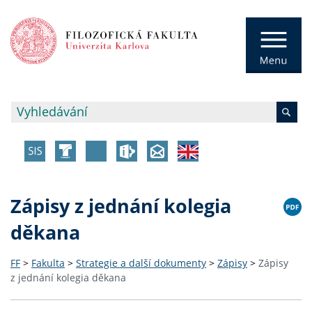
Zápisy z jednání kolegia
děkana
FF
>
Fakulta
>
Strategie a další dokumenty
>
Zápisy
>
Zápisy
z jednání kolegia děkana