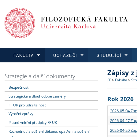
FAKULTA
UCHAZEČI
STUDUJÍCÍ
Zápisy z
FAKULTA
UCHAZEČI
STUDUJÍCÍ
VĚDA A VÝZKUM
ZAHRANIČÍ
Struktura a
Co studova
Bakalářsk
O vědě a 
Aktuální n
Strategie a další dokumenty
FF
>
Fakulta
>
Str
Bezpečnost
Dozvědět se více
Podat přihlášku
Dozvědět se více
Dozvědět se více
Dozvědět se více
Strategie 
Učitelské 
Doktorské
Akademické
Vyjíždějící
Strategické a dlouhodobé záměry
Rok 2026
Podpora a
Informace 
Rigorózní 
Granty a p
Přijíždějíc
FF UK pro udržitelnost
2026-05-04 Záp
Výroční zprávy
Absolventi
Vyjíždějíc
2026-04-27 Záp
Platné vnitřní předpisy FF UK
2026-04-20 Záp
Rozhodnutí a sdělení děkana, opatření a sdělení
Fakultní š