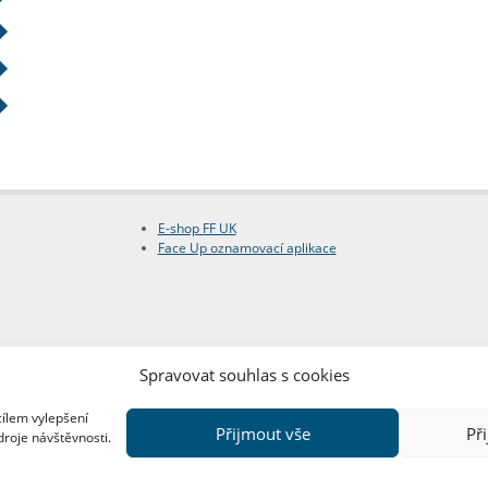
E-shop FF UK
Face Up oznamovací aplikace
Spravovat souhlas s cookies
cílem vylepšení
Přijmout vše
Př
droje návštěvnosti.
Copyright © FF UK 2026
Design:
Red Peppers