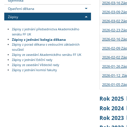
tajemníka
2026-03-16 Záp
Opatření děkana
2026-03-09 Záp
Zápisy
2026-03-02 Záp
Zápisy z jednání předsednictva Akademického
2026-02-23 Záp
senátu FF UK
2026-02-16 Záp
Zápisy z jednání kolegia děkana
Zápisy z porad děkana s vedoucími základních
2026-02-09 Záp
součástí
Zápisy ze zasedání Akademického senátu FF UK
2026-02-02 Záp
Zápisy z jednání Ediční rady
Zápisy ze zasedání Vědecké rady
2026-01-26 Záp
Zápisy z jednání komisí fakulty
2026-01-12 Záp
2026-01-05 Záp
Rok 2025
Rok 2024
Rok 2023