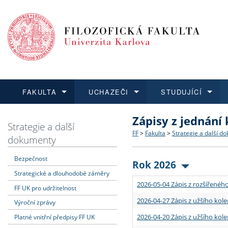
FAKULTA
UCHAZEČI
STUDUJÍCÍ
Zápisy z jednání
FAKULTA
UCHAZEČI
STUDUJÍCÍ
VĚDA A VÝZKUM
ZAHRANIČÍ
Struktura a historie
Co studovat a jak se přihlá
Bakalářské a magisterské
O vědě a výzkumu na FF
Aktuální nabídky a výběrov
Strategie a další
FF
>
Fakulta
>
Strategie a další d
dokumenty
Dozvědět se více
Podat přihlášku
Dozvědět se více
Dozvědět se více
Dozvědět se více
Strategie a další dokumen
Učitelské studijní program
Doktorské studium
Akademické kvalifikace
Vyjíždějící studenti
Bezpečnost
Rok 2026
Strategické a dlouhodobé záměry
Podpora a benefity pro z
Informace k průběhu přijím
Rigorózní řízení
Granty a projekty
Přijíždějící studenti
2026-05-04 Zápis z rozšířeného
FF UK pro udržitelnost
Absolventi fakulty
Vyjíždějící zaměstnanci
2026-04-27 Zápis z užšího kole
Výroční zprávy
2026-04-20 Zápis z užšího kole
Platné vnitřní předpisy FF UK
Fakultní školy FF UK