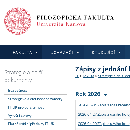
FAKULTA
UCHAZEČI
STUDUJÍCÍ
Zápisy z jednání
FAKULTA
UCHAZEČI
STUDUJÍCÍ
VĚDA A VÝZKUM
ZAHRANIČÍ
Struktura a historie
Co studovat a jak se přihlá
Bakalářské a magisterské
O vědě a výzkumu na FF
Aktuální nabídky a výběrov
Strategie a další
FF
>
Fakulta
>
Strategie a další d
dokumenty
Dozvědět se více
Podat přihlášku
Dozvědět se více
Dozvědět se více
Dozvědět se více
Strategie a další dokumen
Učitelské studijní program
Doktorské studium
Akademické kvalifikace
Vyjíždějící studenti
Bezpečnost
Rok 2026
Strategické a dlouhodobé záměry
Podpora a benefity pro z
Informace k průběhu přijím
Rigorózní řízení
Granty a projekty
Přijíždějící studenti
2026-05-04 Zápis z rozšířeného
FF UK pro udržitelnost
Absolventi fakulty
Vyjíždějící zaměstnanci
2026-04-27 Zápis z užšího kole
Výroční zprávy
2026-04-20 Zápis z užšího kole
Platné vnitřní předpisy FF UK
Fakultní školy FF UK