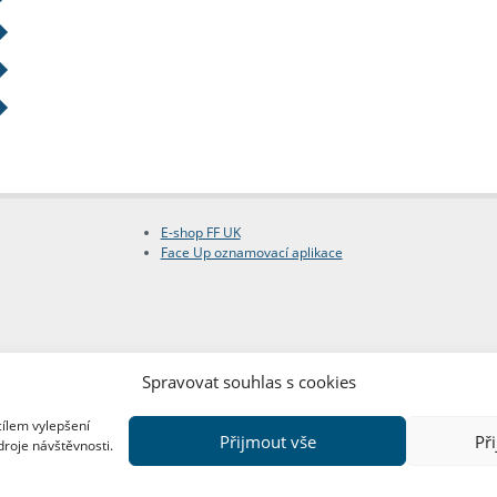
E-shop FF UK
Face Up oznamovací aplikace
Spravovat souhlas s cookies
cílem vylepšení
Přijmout vše
Př
droje návštěvnosti.
Copyright © FF UK 2026
Design:
Red Peppers