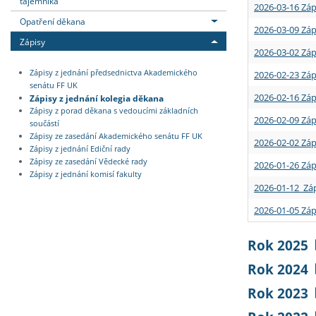
tajemníka
2026-03-16 Záp
Opatření děkana
2026-03-09 Záp
Zápisy
2026-03-02 Záp
Zápisy z jednání předsednictva Akademického
2026-02-23 Záp
senátu FF UK
2026-02-16 Záp
Zápisy z jednání kolegia děkana
Zápisy z porad děkana s vedoucími základních
2026-02-09 Záp
součástí
Zápisy ze zasedání Akademického senátu FF UK
2026-02-02 Záp
Zápisy z jednání Ediční rady
Zápisy ze zasedání Vědecké rady
2026-01-26 Záp
Zápisy z jednání komisí fakulty
2026-01-12 Záp
2026-01-05 Záp
Rok 2025
Rok 2024
Rok 2023