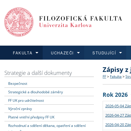
FAKULTA
UCHAZEČI
STUDUJÍCÍ
Zápisy z
FAKULTA
UCHAZEČI
STUDUJÍCÍ
VĚDA A VÝZKUM
ZAHRANIČÍ
Struktura a
Co studova
Bakalářsk
O vědě a 
Aktuální n
Strategie a další dokumenty
FF
>
Fakulta
>
Str
Bezpečnost
Dozvědět se více
Podat přihlášku
Dozvědět se více
Dozvědět se více
Dozvědět se více
Strategie 
Učitelské 
Doktorské
Akademické
Vyjíždějící
Strategické a dlouhodobé záměry
Rok 2026
Podpora a
Informace 
Rigorózní 
Granty a p
Přijíždějíc
FF UK pro udržitelnost
2026-05-04 Záp
Výroční zprávy
Absolventi
Vyjíždějíc
2026-04-27 Záp
Platné vnitřní předpisy FF UK
2026-04-20 Záp
Rozhodnutí a sdělení děkana, opatření a sdělení
Fakultní š