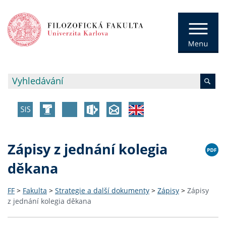
Zápisy z jednání kolegia
děkana
FF
>
Fakulta
>
Strategie a další dokumenty
>
Zápisy
>
Zápisy
z jednání kolegia děkana