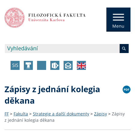
Zápisy z jednání kolegia
děkana
FF
>
Fakulta
>
Strategie a další dokumenty
>
Zápisy
>
Zápisy
z jednání kolegia děkana