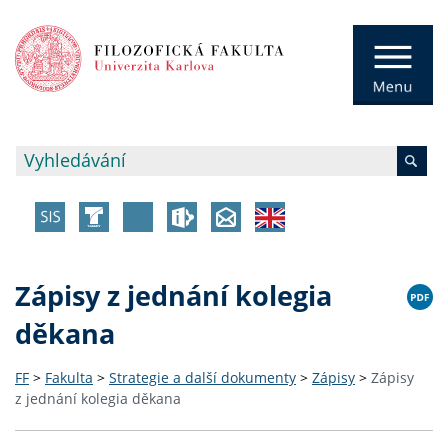
Zápisy z jednání kolegia
děkana
FF
>
Fakulta
>
Strategie a další dokumenty
>
Zápisy
>
Zápisy
z jednání kolegia děkana