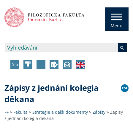
Zápisy z jednání kolegia
děkana
FF
>
Fakulta
>
Strategie a další dokumenty
>
Zápisy
>
Zápisy
z jednání kolegia děkana