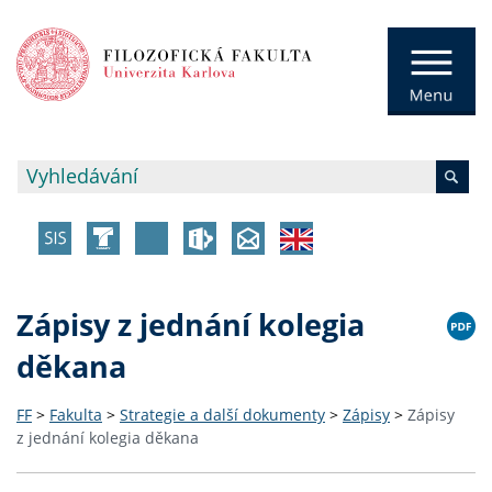
Zápisy z jednání kolegia
děkana
FF
>
Fakulta
>
Strategie a další dokumenty
>
Zápisy
>
Zápisy
z jednání kolegia děkana