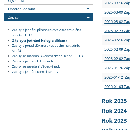
tajemníka
2026-03-16 Záp
Opatření děkana
2026-03-09 Záp
Zápisy
2026-03-02 Záp
Zápisy z jednání předsednictva Akademického
2026-02-23 Záp
senátu FF UK
2026-02-16 Záp
Zápisy z jednání kolegia děkana
Zápisy z porad děkana s vedoucími základních
2026-02-09 Záp
součástí
Zápisy ze zasedání Akademického senátu FF UK
2026-02-02 Záp
Zápisy z jednání Ediční rady
Zápisy ze zasedání Vědecké rady
2026-01-26 Záp
Zápisy z jednání komisí fakulty
2026-01-12 Záp
2026-01-05 Záp
Rok 2025
Rok 2024
Rok 2023