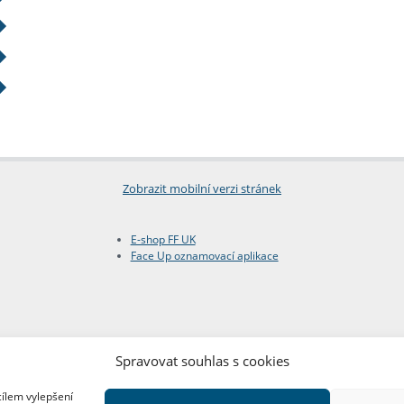
Zobrazit mobilní verzi stránek
E-shop FF UK
Face Up oznamovací aplikace
Spravovat souhlas s cookies
cílem vylepšení