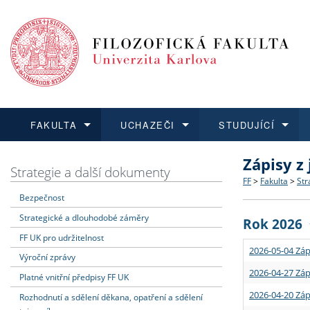
FAKULTA
UCHAZEČI
STUDUJÍCÍ
Zápisy z
FAKULTA
UCHAZEČI
STUDUJÍCÍ
VĚDA A VÝZKUM
ZAHRANIČÍ
Struktura a
Co studova
Bakalářsk
O vědě a 
Aktuální n
Strategie a další dokumenty
FF
>
Fakulta
>
Str
Bezpečnost
Dozvědět se více
Podat přihlášku
Dozvědět se více
Dozvědět se více
Dozvědět se více
Strategie 
Učitelské 
Doktorské
Akademické
Vyjíždějící
Strategické a dlouhodobé záměry
Rok 2026
Podpora a
Informace 
Rigorózní 
Granty a p
Přijíždějíc
FF UK pro udržitelnost
2026-05-04 Záp
Výroční zprávy
Absolventi
Vyjíždějíc
2026-04-27 Záp
Platné vnitřní předpisy FF UK
2026-04-20 Záp
Rozhodnutí a sdělení děkana, opatření a sdělení
Fakultní š