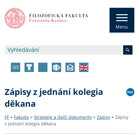
Zápisy z jednání kolegia
děkana
FF
>
Fakulta
>
Strategie a další dokumenty
>
Zápisy
>
Zápisy
z jednání kolegia děkana