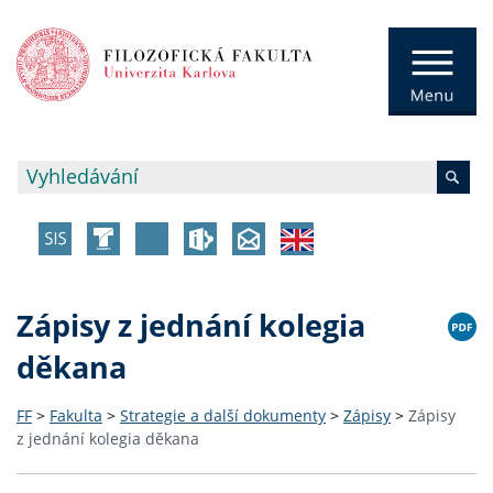
Zápisy z jednání kolegia
děkana
FF
>
Fakulta
>
Strategie a další dokumenty
>
Zápisy
>
Zápisy
z jednání kolegia děkana