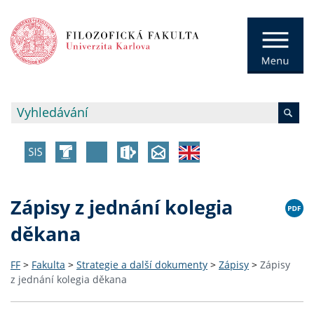
Zápisy z jednání kolegia
děkana
FF
>
Fakulta
>
Strategie a další dokumenty
>
Zápisy
>
Zápisy
z jednání kolegia děkana